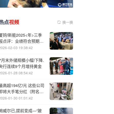
热点
视频
换一换
厦钨!新能2025<年>三季
报点评：业绩符合预期，
盈利能力稳定【民生电
2026-02-03 19:38:42
新】
7月末外储规模小幅!下降.
央行连续9个月增持黄金
2026-01-28 08:54:42
最高超194亿!元 这些公司
即将大手笔分红（附名
单）
2026-01-30 01:01:42
鲍威尔已,提前变成—“跛