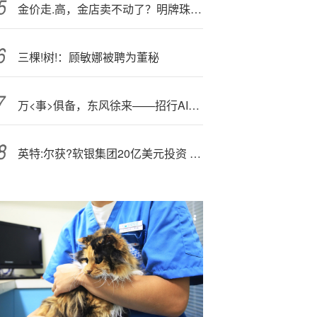
金价走.高，金店卖不动了？明牌珠宝前三季度营收下降 、净利润亏损显露经营隐忧
三棵!树!：顾敏娜被聘为董秘
万<事>俱备，东风徐来——招行AIC筹建
英特:尔获?软银集团20亿美元投资 股价盘后涨逾5%