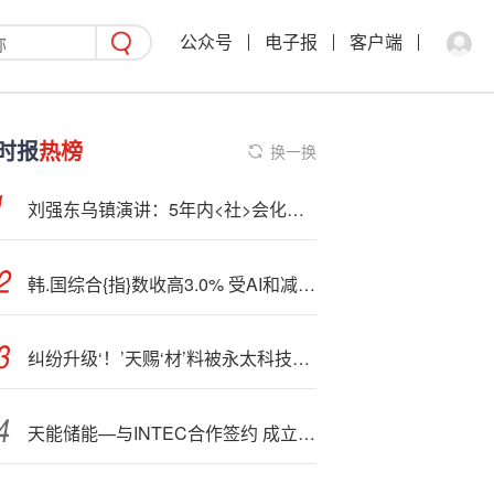
公众号
电子报
客户端
时报
热榜
换一换
刘强东乌镇演讲：5年内<社>会化物流成本占GDP比重能降到10%以内 |直击乌镇
韩.国综合{指}数收高3.0% 受AI和减税乐观情绪提振
纠纷升级‘！’天赐‘材’料被永太科技反诉
天能储能—与INTEC合作签约 成立荷兰办事处